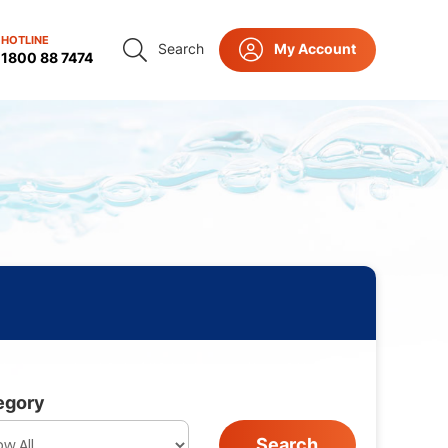
HOTLINE
Search
My Account
ct Us
1800 88 7474
egory
Search