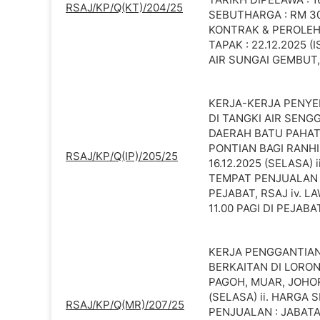
RSAJ/KP/Q(KT)/204/25
SEBUTHARGA : RM 30
KONTRAK & PEROLEHA
TAPAK : 22.12.2025 (
AIR SUNGAI GEMBUT,
KERJA-KERJA PENY
DI TANGKI AIR SEN
DAERAH BATU PAHAT
PONTIAN BAGI RANHIL
RSAJ/KP/Q(IP)/205/25
16.12.2025 (SELASA) 
TEMPAT PENJUALAN 
PEJABAT, RSAJ iv. LA
11.00 PAGI DI PEJAB
KERJA PENGGANTIAN
BERKAITAN DI LORO
PAGOH, MUAR, JOHOR.
(SELASA) ii. HARGA 
RSAJ/KP/Q(MR)/207/25
PENJUALAN : JABAT