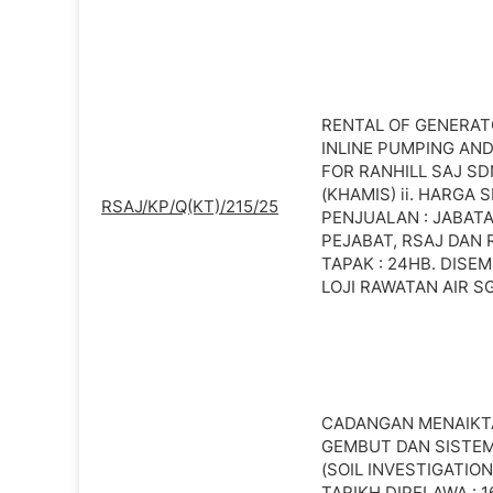
RENTAL OF GENERAT
INLINE PUMPING AND
FOR RANHILL SAJ SDN.
(KHAMIS) ii. HARGA 
RSAJ/KP/Q(KT)/215/25
PENJUALAN : JABAT
PEJABAT, RSAJ DAN 
TAPAK : 24HB. DISEMB
LOJI RAWATAN AIR SG
CADANGAN MENAIKTA
GEMBUT DAN SISTEM
(SOIL INVESTIGATION
TARIKH DIPELAWA : 16