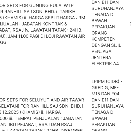
DAN E11 DAN
OR SETS FOR GUNUNG PULAI WTP,
SURUHANJAYA
 RANHILL SAJ SDN. BHD. i. TARIKH
TENAGA DI
25 (KHAMIS) ii. HARGA SEBUTHARGA : RM
BAWAH
ENJUALAN : JABATAN KONTRAK &
PERAKUAN
BAT, RSAJ iv. LAWATAN TAPAK : 24HB.
ORANG
U), JAM 11.00 PAGI DI LOJI RAWATAN AIR
KOMPETEN
NGGI
DENGAN SIJIL
PENJAGA
JENTERA
ELEKTRIK A4
LPIPM (CIDB) -
GRED G, ME-
M15 DAN E04
OR SETS FOR SELUYUT AND AIR TAWAR
DAN E11 DAN
SELATAN) FOR RANHILL SAJ SDN. BHD. i.
SURUHANJAYA
.12.2025 (KHAMIS) ii. HARGA
TENAGA DI
.00 iii. TEMPAT PENJUALAN : JABATAN
BAWAH
N, IBU PEJABAT, RSAJ DAN RSAJ
PERAKUAN
iv. LAWATAN TAPAK : 24HB. DISEMBER,
ORANG