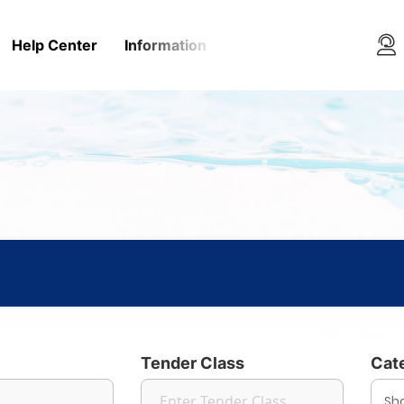
Help Center
Information
Media Rooms
Conta
Tender Class
Cat