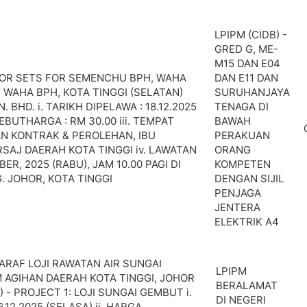
LPIPM (CIDB) -
GRED G, ME-
M15 DAN E04
OR SETS FOR SEMENCHU BPH, WAHA
DAN E11 DAN
 WAHA BPH, KOTA TINGGI (SELATAN)
SURUHANJAYA
 BHD. i. TARIKH DIPELAWA : 18.12.2025
TENAGA DI
SEBUTHARGA : RM 30.00 iii. TEMPAT
BAWAH
AN KONTRAK & PEROLEHAN, IBU
PERAKUAN
RSAJ DAERAH KOTA TINGGI iv. LAWATAN
ORANG
ER, 2025 (RABU), JAM 10.00 PAGI DI
KOMPETEN
. JOHOR, KOTA TINGGI
DENGAN SIJIL
PENJAGA
JENTERA
ELEKTRIK A4
RAF LOJI RAWATAN AIR SUNGAI
LPIPM
 AGIHAN DAERAH KOTA TINGGI, JOHOR
BERALAMAT
) - PROJECT 1: LOJI SUNGAI GEMBUT i.
DI NEGERI
.12.2025 (SELASA) ii. HARGA