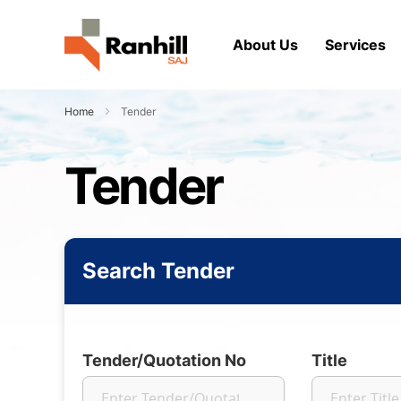
About Us
Services
Home
Tender
Tender
Search Tender
Tender/Quotation No
Title