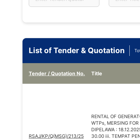
List of Tender & Quotation
To
Tender / Quotation No.
Title
RENTAL OF GENERAT
WTPs, MERSING FOR R
DIPELAWA : 18.12.20
RSAJ/KP/Q(MSG)/213/25
30.00 iii. TEMPAT P