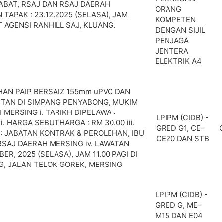
ABAT, RSAJ DAN RSAJ DAERAH
ORANG
 TAPAK : 23.12.2025 (SELASA), JAM
KOMPETEN
AT AGENSI RANHILL SAJ, KLUANG.
DENGAN SIJIL
PENJAGA
JENTERA
ELEKTRIK A4
AN PAIP BERSAIZ 155mm uPVC DAN
ITAN DI SIMPANG PENYABONG, MUKIM
MERSING i. TARIKH DIPELAWA :
LPIPM (CIDB) -
ii. HARGA SEBUTHARGA : RM 30.00 iii.
GRED G1, CE-
: JABATAN KONTRAK & PEROLEHAN, IBU
CE20 DAN STB
RSAJ DAERAH MERSING iv. LAWATAN
ER, 2025 (SELASA), JAM 11.00 PAGI DI
, JALAN TELOK GOREK, MERSING
LPIPM (CIDB) -
GRED G, ME-
M15 DAN E04