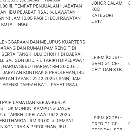
JOHOR DALAM
.00 iii. TEMPAT PENJUALAN : JABATAN
KOD
N, IBU PEJABAT RSAJ iv. LAWATAN
KATEGORI
ISNIN) JAM 10.00 PAGI DI LOJI RAWATAN
CE12
 KOTA TINGGI
ELENGGARAAN DAN MELUPUS KUARTERS
GGARANG DAN RUMAH PAM RENGIT DI
 SERTA TANGKI ULU CHOH 1 DI DAERAH
LPIPM (CIDB) -
L SAJ SDN BHD. - i. TARIKH DIPELAWA :
GRED G1, CE-
ii. HARGA SEBUTHARGA : RM 30.00 iii.
CE21 DAN STB
: JABATAN KONTRAK & PEROLEHAN, IBU
WATAN TAPAK : 22.12.2025 (ISNIN) JAM
AT AGENSI DAERAH BATU PAHAT RSAJ.
 PAIP LAMA DAN KERJA-KERJA
NG TOK MOHON, KAMPUNG JAYOR,
 i. TARIKH DIPELAWA :16.12.2025
LPIPM (CIDB) -
SEBUTHARGA : RM 30.00 iii. TEMPAT
GRED G1, CE-
AN KONTRAK & PEROLEHAN, IBU
CE20 DAN STB