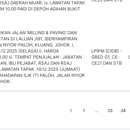
RSAJ DAERAH MUAR. iv. LAWATAN TAPAK
JAM 10.00 PAGI DI DEPOH AGIHAN BUKIT
KAN JALAN 'MILLING & PAVING' DAN
TAN DI LALUAN JI91, (BERHAMPIRAN
N NYIOR-PALOH, KLUANG, JOHOR. i.
.12.2025 (SELASA) ii. HARGA
LPIPM (CIDB) -
.00 iii. TEMPAT PENJUALAN : JABATAN
GRED G1, CE-
N, IBU PEJABAT, RSAJ DAN RSAJ
CE21 DAN STB
LAWATAN TAPAK :19.12.2025 (JUMAAT)
ERHADAPAN SJK (T) PALOH, JALAN NYIOR
OHOR.
Page
Previous
Page
Page
Pag
1
...
23
24
Page