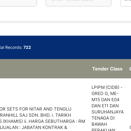
tal Records:
722
Tender Class
LPIPM (CIDB) -
GRED G, ME-
M15 DAN E04
DAN E11 DAN
OR SETS FOR NITAR AND TENGLU
SURUHANJAYA
ANHILL SAJ SDN. BHD. i. TARIKH
TENAGA DI
25 (KHAMIS) ii. HARGA SEBUTHARGA : RM
BAWAH
ENJUALAN : JABATAN KONTRAK &
PERAKUAN