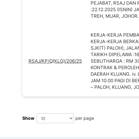
PEJABAT, RSAJ DAN 
:22.12.2025 (ISNIN) 
TREH, MUAR, JOHOR.
KERJA-KERJA PEMBAI
KERJA-KERJA BERKAI
SJK(T) PALOH), JALA
TARIKH DIPELAWA :16
RSAJ/KP/Q(KLG)/206/25
SEBUTHARGA : RM 30
KONTRAK & PEROLEHA
DAERAH KLUANG. iv. 
JAM 10.00 PAGI DI B
– PALOH, KLUANG, J
Show
per page