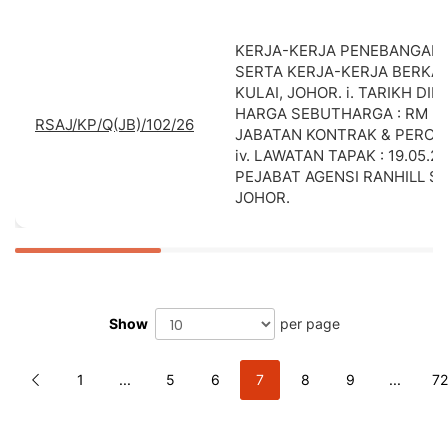
KERJA-KERJA PENEBANGAN
SERTA KERJA-KERJA BERKAI
KULAI, JOHOR. i. TARIKH DIPE
HARGA SEBUTHARGA : RM 30.
RSAJ/KP/Q(JB)/102/26
JABATAN KONTRAK & PEROLE
iv. LAWATAN TAPAK : 19.05.2
PEJABAT AGENSI RANHILL S
JOHOR.
Show
per page
Page
Previous
Page
Page
Page
You're currently reading pag
Page
Page
Pa
1
...
5
6
7
8
9
...
72
Page